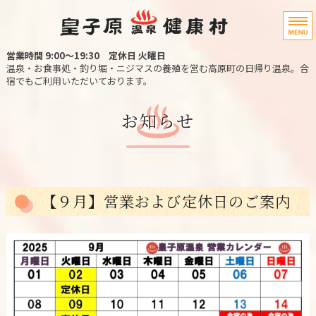
宮崎県高原町の
営業時間 9:00〜19:30
定休日 火曜日
温泉・お食事処・釣り堀・ニジマスの養殖を営む高原町の日帰り温泉。合
宿でもご利用いただいております。
ホーム
お知らせ
温泉・宿泊
お料理
【９月】営業および定休日のご案内
ニジマス釣り堀
アクセス