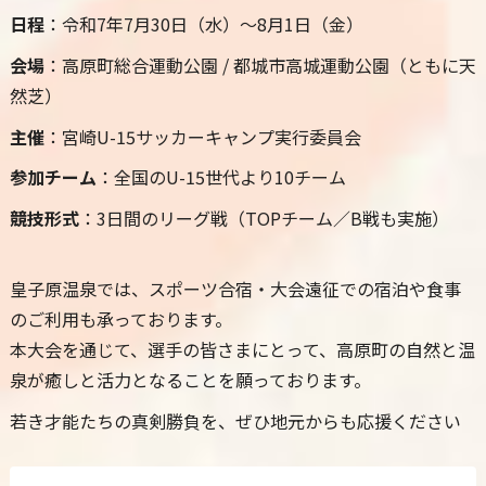
日程
：令和7年7月30日（水）〜8月1日（金）
会場
：高原町総合運動公園 / 都城市高城運動公園（ともに天
然芝）
主催
：宮崎U-15サッカーキャンプ実行委員会
参加チーム
：全国のU-15世代より10チーム
競技形式
：3日間のリーグ戦（TOPチーム／B戦も実施）
皇子原温泉では、スポーツ合宿・大会遠征での宿泊や食事
のご利用も承っております。
本大会を通じて、選手の皆さまにとって、高原町の自然と温
泉が癒しと活力となることを願っております。
若き才能たちの真剣勝負を、ぜひ地元からも応援ください