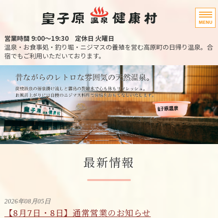
宮崎県高原町の
営業時間 9:00〜19:30
定休日 火曜日
温泉・お食事処・釣り堀・ニジマスの養殖を営む高原町の日帰り温泉。合
宿でもご利用いただいております。
ホーム
温泉・宿泊
お料理
ニジマス釣り堀
アクセス
最新情報
2026年08月05日
【8月7日・8日】通常営業のお知らせ