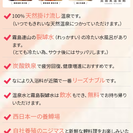
天然掛け流し
100％
温泉です。
（いつでもきれいな天然温泉につかっていただけます。）
裂罅水
霧島連山の
（れっかすい）の冷たい水風呂があり
ます。
（とても冷たい為、サウナ後にはサッパリします。）
炭酸鉄泉
で疲労回復、健康増進におすすめです。
リーズナブル
なにより入浴料が近隣で一番
です。
飲水
無料
温泉水と霧島裂罅水は
もでき、
でお持ち帰り
いただけます。
西日本一の養鱒場
自社養殖のニジマス
と新鮮な鯉料理をお楽しみいた