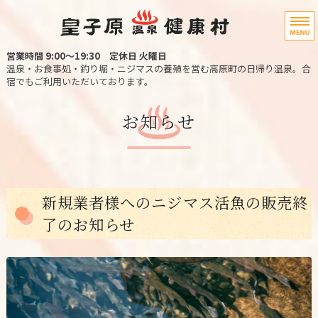
宮崎県高原町の
営業時間 9:00〜19:30
定休日 火曜日
温泉・お食事処・釣り堀・ニジマスの養殖を営む高原町の日帰り温泉。合
宿でもご利用いただいております。
ホーム
お知らせ
温泉・宿泊
お料理
新規業者様へのニジマス活魚の販売終
ニジマス釣り堀
了のお知らせ
アクセス