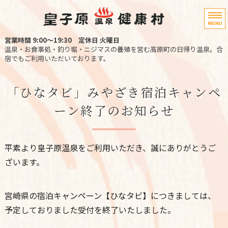
宮崎県高原町の
営業時間 9:00〜19:30
定休日 火曜日
温泉・お食事処・釣り堀・ニジマスの養殖を営む高原町の日帰り温泉。合
宿でもご利用いただいております。
ホーム
「ひなタビ」みやざき宿泊キャンペ
温泉・宿泊
ーン終了のお知らせ
お料理
ニジマス釣り堀
平素より皇子原温泉をご利用いただき、誠にありがとうご
ざいます。
アクセス
宮崎県の宿泊キャンペーン【ひなタビ】につきましては、
予定しておりました受付を終了いたしました。